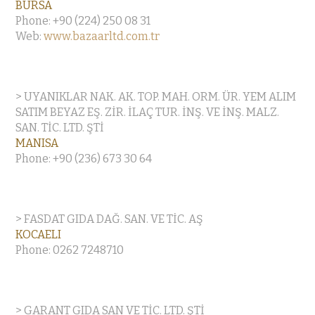
BURSA
Phone: +90 (224) 250 08 31
Web:
www.bazaarltd.com.tr
> UYANIKLAR NAK. AK. TOP. MAH. ORM. ÜR. YEM ALIM
SATIM BEYAZ EŞ. ZİR. İLAÇ TUR. İNŞ. VE İNŞ. MALZ.
SAN. TİC. LTD. ŞTİ
MANISA
Phone: +90 (236) 673 30 64
> FASDAT GIDA DAĞ. SAN. VE TİC. AŞ
KOCAELI
Phone: 0262 7248710
> GARANT GIDA SAN VE TİC. LTD. ŞTİ