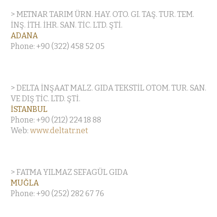
> METNAR TARIM ÜRN. HAY. OTO. GI. TAŞ. TUR. TEM.
İNŞ. İTH. İHR. SAN. TİC. LTD. ŞTİ.
ADANA
Phone: +90 (322) 458 52 05
> DELTA İNŞAAT MALZ. GIDA TEKSTİL OTOM. TUR. SAN.
VE DIŞ TİC. LTD. ŞTİ.
İSTANBUL
Phone: +90 (212) 224 18 88
Web:
www.deltatr.net
> FATMA YILMAZ SEFAGÜL GIDA
MUĞLA
Phone: +90 (252) 282 67 76