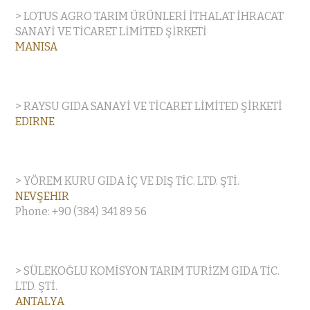
> LOTUS AGRO TARIM ÜRÜNLERİ İTHALAT İHRACAT
SANAYİ VE TİCARET LİMİTED ŞİRKETİ
MANISA
> RAYSU GIDA SANAYİ VE TİCARET LİMİTED ŞİRKETİ
EDIRNE
> YÖREM KURU GIDA İÇ VE DIŞ TİC. LTD. ŞTİ.
NEVŞEHIR
Phone: +90 (384) 341 89 56
> SÜLEKOĞLU KOMİSYON TARIM TURİZM GIDA TİC.
LTD. ŞTİ.
ANTALYA