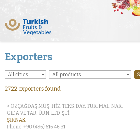
Exporters
2722 exporters found
> ÖZÇAĞDAŞ MÜŞ. HİZ. TEKS. DAY. TÜK. MAL. NAK.
GIDA VE TAR. ÜRN. LTD. ŞTİ.
ŞIRNAK
Phone: +90 (486) 616 46 31