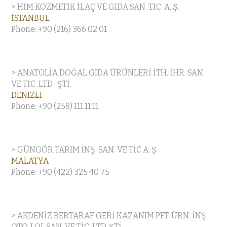
> HİM KOZMETİK İLAÇ VE GIDA SAN. TİC. A. Ş.
İSTANBUL
Phone: +90 (216) 366 02 01
> ANATOLİA DOĞAL GIDA ÜRÜNLERİ İTH. İHR. SAN.
VE TİC. LTD . ŞTİ.
DENIZLI
Phone: +90 (258) 111 11 11
> GÜNGÖR TARIM İNŞ. SAN. VE TİC A. Ş
MALATYA
Phone: +90 (422) 325 40 75
> AKDENİZ BERTARAF GERİ KAZANIM PET. ÜRN. İNŞ.
OTO. LOJ. SAN. VE TİC. LTD. ŞTİ.