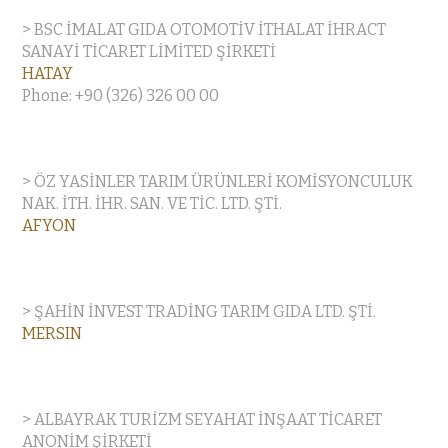
> BSC İMALAT GIDA OTOMOTİV İTHALAT İHRACT
SANAYİ TİCARET LİMİTED ŞİRKETİ
HATAY
Phone: +90 (326) 326 00 00
> ÖZ YASİNLER TARIM ÜRÜNLERİ KOMİSYONCULUK
NAK. İTH. İHR. SAN. VE TİC. LTD. ŞTİ.
AFYON
> ŞAHİN İNVEST TRADİNG TARIM GIDA LTD. ŞTİ.
MERSIN
> ALBAYRAK TURİZM SEYAHAT İNŞAAT TİCARET
ANONİM ŞİRKETİ