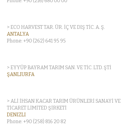
Phone: +90 (216) 680 00 00
> ECO HARVEST TAR. ÜR. İÇ VE DIŞ TİC. A. Ş.
ANTALYA
Phone: +90 (262) 641 95 95
> EYYÜP BAYRAM TARIM SAN. VE TİC. LTD. ŞTİ
ŞANLIURFA
> ALİ İHSAN KACAR TARIM ÜRÜNLERİ SANAYİ VE
TİCARET LİMİTED ŞİRKETİ
DENIZLI
Phone: +90 (258) 816 20 82