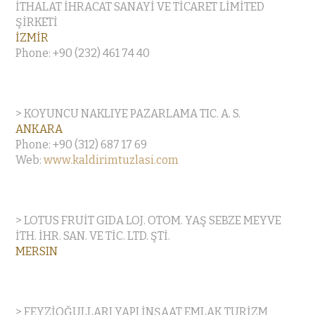
İTHALAT İHRACAT SANAYİ VE TİCARET LİMİTED
ŞİRKETİ
İZMİR
Phone: +90 (232) 461 74 40
> KOYUNCU NAKLIYE PAZARLAMA TIC. A. S.
ANKARA
Phone: +90 (312) 687 17 69
Web:
www.kaldirimtuzlasi.com
> LOTUS FRUİT GIDA LOJ. OTOM. YAŞ SEBZE MEYVE
İTH. İHR. SAN. VE TİC. LTD. ŞTİ.
MERSIN
> FEYZİOĞULLARI YAPI İNŞAAT EMLAK TURİZM