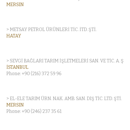
MERSIN
> METSAY PETROL ÜRÜNLERİ TİC. İTD. ŞTİ.
HATAY
> SEVGİ BAĞLARI TARIM İŞLETMELERİ SAN. VE TİC. A. Ş
İSTANBUL
Phone: +90 (216) 372 59 96
> EL-ELE TARIM ÜRN. NAK. AMB. SAN. DIŞ TİC. LTD. ŞTİ.
MERSIN
Phone: +90 (246) 237 35 61