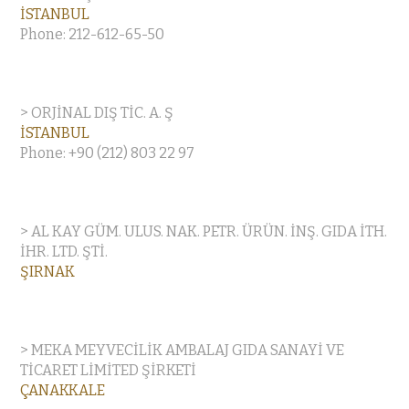
İSTANBUL
Phone: 212-612-65-50
> ORJİNAL DIŞ TİC. A. Ş
İSTANBUL
Phone: +90 (212) 803 22 97
> AL KAY GÜM. ULUS. NAK. PETR. ÜRÜN. İNŞ. GIDA İTH.
İHR. LTD. ŞTİ.
ŞIRNAK
> MEKA MEYVECİLİK AMBALAJ GIDA SANAYİ VE
TİCARET LİMİTED ŞİRKETİ
ÇANAKKALE