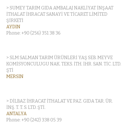
> SUMEY TARIM GIDA AMBALAJ NAKLİYAT İNŞAAT
İTHALAT İHRACAT SANAYİ VE TİCARET LİMİTED
ŞİRKETİ
AYDIN
Phone: +90 (256) 351 38 36
> SLM SALMAN TARIM ÜRÜNLERİ YAŞ SEB. MEYVE
KOMİSYONCULUGU NAK. TEKS. İTH. İHR. SAN. TİC. LTD.
ŞTİ
MERSIN
> DİLBAZ İHRACAT İTHALAT VE PAZ. GIDA TAR. ÜR.
İNŞ. T. T. S. LTD. ŞTİ.
ANTALYA
Phone: +90 (242) 338 05 39