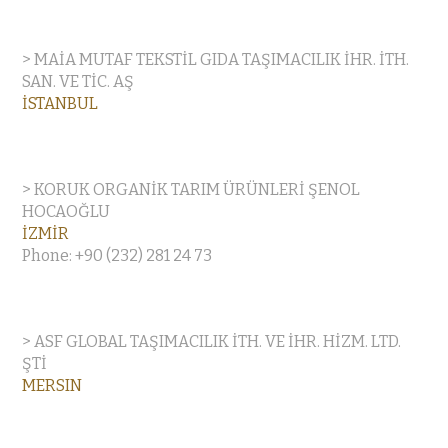
> MAİA MUTAF TEKSTİL GIDA TAŞIMACILIK İHR. İTH.
SAN. VE TİC. AŞ
İSTANBUL
> KORUK ORGANİK TARIM ÜRÜNLERİ ŞENOL
HOCAOĞLU
İZMİR
Phone: +90 (232) 281 24 73
> ASF GLOBAL TAŞIMACILIK İTH. VE İHR. HİZM. LTD.
ŞTİ
MERSIN