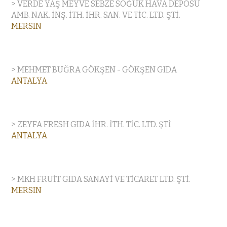
> VERDE YAŞ MEYVE SEBZE SOĞUK HAVA DEPOSU
AMB. NAK. İNŞ. İTH. İHR. SAN. VE TİC. LTD. ŞTİ.
MERSIN
> MEHMET BUĞRA GÖKŞEN - GÖKŞEN GIDA
ANTALYA
> ZEYFA FRESH GIDA İHR. İTH. TİC. LTD. ŞTİ
ANTALYA
> MKH FRUİT GIDA SANAYİ VE TİCARET LTD. ŞTİ.
MERSIN