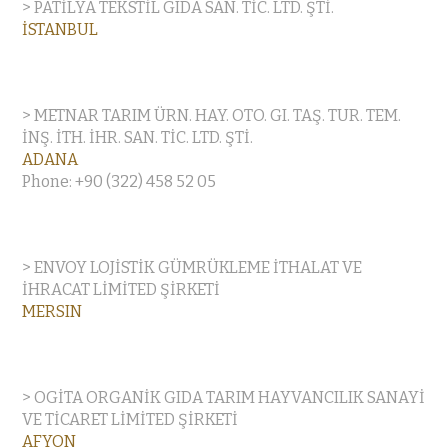
> PATİLYA TEKSTİL GIDA SAN. TİC. LTD. ŞTİ.
İSTANBUL
> METNAR TARIM ÜRN. HAY. OTO. GI. TAŞ. TUR. TEM.
İNŞ. İTH. İHR. SAN. TİC. LTD. ŞTİ.
ADANA
Phone: +90 (322) 458 52 05
> ENVOY LOJİSTİK GÜMRÜKLEME İTHALAT VE
İHRACAT LİMİTED ŞİRKETİ
MERSIN
> OGİTA ORGANİK GIDA TARIM HAYVANCILIK SANAYİ
VE TİCARET LİMİTED ŞİRKETİ
AFYON