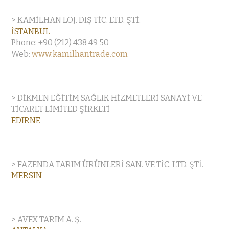
> KAMİLHAN LOJ. DIŞ TİC. LTD. ŞTİ.
İSTANBUL
Phone: +90 (212) 438 49 50
Web:
www.kamilhantrade.com
> DİKMEN EĞİTİM SAĞLIK HİZMETLERİ SANAYİ VE
TİCARET LİMİTED ŞİRKETİ
EDIRNE
> FAZENDA TARIM ÜRÜNLERİ SAN. VE TİC. LTD. ŞTİ.
MERSIN
> AVEX TARIM A. Ş.