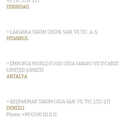
VE TİC. LTD. ŞTİ.
TEKIRDAĞ
> LARASKA TARIM ÜRÜN. SAN. VE TİC. A. Ş.
İSTANBUL
> EMPORİA WORLD FOOD GIDA SANAYİ VE TİCARET
LİMİTED ŞİRKETİ
ANTALYA
> BEŞPARMAK TARIM GIDA SAN. VE. TİC. LTD. ŞTİ
DENIZLI
Phone: +90 (258) 111 11 11