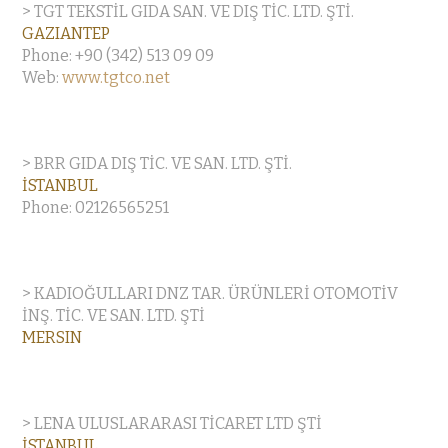
> TGT TEKSTİL GIDA SAN. VE DIŞ TİC. LTD. ŞTİ.
GAZIANTEP
Phone: +90 (342) 513 09 09
Web:
www.tgtco.net
> BRR GIDA DIŞ TİC. VE SAN. LTD. ŞTİ.
İSTANBUL
Phone: 02126565251
> KADIOĞULLARI DNZ TAR. ÜRÜNLERİ OTOMOTİV
İNŞ. TİC. VE SAN. LTD. ŞTİ
MERSIN
> LENA ULUSLARARASI TİCARET LTD ŞTİ
İSTANBUL