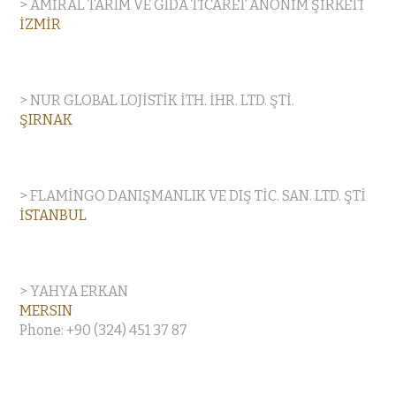
> AMİRAL TARIM VE GIDA TİCARET ANONİM ŞİRKETİ
İZMİR
> NUR GLOBAL LOJİSTİK İTH. İHR. LTD. ŞTİ.
ŞIRNAK
> FLAMİNGO DANIŞMANLIK VE DIŞ TİC. SAN. LTD. ŞTİ
İSTANBUL
> YAHYA ERKAN
MERSIN
Phone: +90 (324) 451 37 87