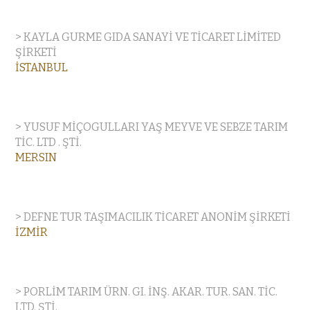
> KAYLA GURME GIDA SANAYİ VE TİCARET LİMİTED
ŞİRKETİ
İSTANBUL
> YUSUF MİÇOGULLARI YAŞ MEYVE VE SEBZE TARIM
TİC. LTD . ŞTİ.
MERSIN
> DEFNE TUR TAŞIMACILIK TİCARET ANONİM ŞİRKETİ
İZMİR
> PORLİM TARIM ÜRN. GI. İNŞ. AKAR. TUR. SAN. TİC.
LTD. ŞTİ.