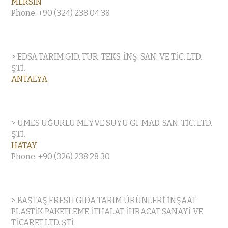
MERSIN
Phone: +90 (324) 238 04 38
> EDSA TARIM GID. TUR. TEKS. İNŞ. SAN. VE TİC. LTD.
ŞTİ.
ANTALYA
> UMES UĞURLU MEYVE SUYU GI. MAD. SAN. TİC. LTD.
ŞTİ.
HATAY
Phone: +90 (326) 238 28 30
> BAŞTAŞ FRESH GIDA TARIM ÜRÜNLERİ İNŞAAT
PLASTİK PAKETLEME İTHALAT İHRACAT SANAYİ VE
TİCARET LTD. ŞTİ.