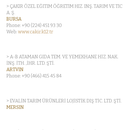
> ÇAKIR ÖZEL EĞITIM ÖĞRETIM HIZ. INŞ. TARIM VE TIC
A. Ş.
BURSA
Phone: +90 (224) 451 93 30
Web:
www.cakir.k12.tr
> A-B ATAMAN GIDA TEM. VE YEMEKHANE HİZ. NAK.
İNŞ. İTH. ,İHR. LTD. ŞTİ.
ARTVIN
Phone: +90 (466) 415 45 84
> EVALİN TARIM ÜRÜNLERİ LOJİSTİK DIŞ TİC. LTD. ŞTİ.
MERSIN