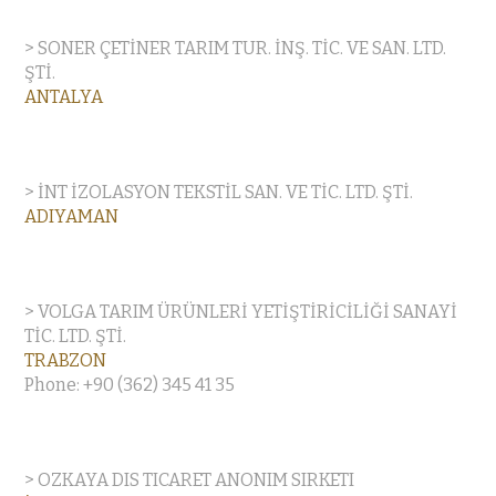
> SONER ÇETİNER TARIM TUR. İNŞ. TİC. VE SAN. LTD.
ŞTİ.
ANTALYA
> İNT İZOLASYON TEKSTİL SAN. VE TİC. LTD. ŞTİ.
ADIYAMAN
> VOLGA TARIM ÜRÜNLERİ YETİŞTİRİCİLİĞİ SANAYİ
TİC. LTD. ŞTİ.
TRABZON
Phone: +90 (362) 345 41 35
> OZKAYA DIS TICARET ANONIM SIRKETI