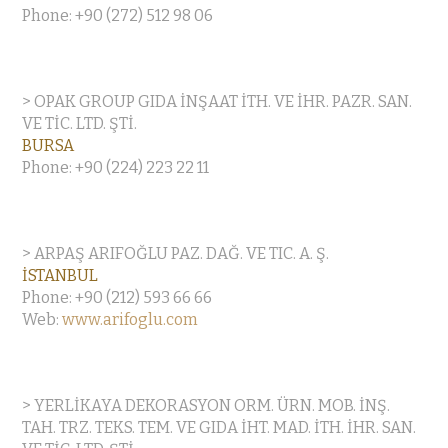
Phone: +90 (272) 512 98 06
> OPAK GROUP GIDA İNŞAAT İTH. VE İHR. PAZR. SAN.
VE TİC. LTD. ŞTİ.
BURSA
Phone: +90 (224) 223 22 11
> ARPAŞ ARIFOĞLU PAZ. DAĞ. VE TIC. A. Ş.
İSTANBUL
Phone: +90 (212) 593 66 66
Web:
www.arifoglu.com
> YERLİKAYA DEKORASYON ORM. ÜRN. MOB. İNŞ.
TAH. TRZ. TEKS. TEM. VE GIDA İHT. MAD. İTH. İHR. SAN.