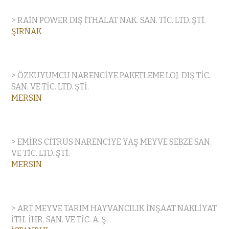
> RAİN POWER DIŞ İTHALAT NAK. SAN. TİC. LTD. ŞTİ.
ŞIRNAK
> ÖZKUYUMCU NARENCİYE PAKETLEME LOJ. DIŞ TİC.
SAN. VE TİC. LTD. ŞTİ.
MERSIN
> EMİRS CİTRUS NARENCİYE YAŞ MEYVE SEBZE SAN.
VE TİC. LTD. ŞTİ.
MERSIN
> ART MEYVE TARIM HAYVANCILIK İNŞAAT NAKLİYAT
İTH. İHR. SAN. VE TİC. A. Ş.