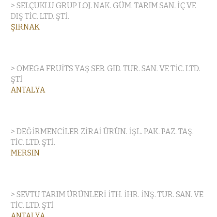
> SELÇUKLU GRUP LOJ. NAK. GÜM. TARIM SAN. İÇ VE
DIŞ TİC. LTD. ŞTİ.
ŞIRNAK
> OMEGA FRUİTS YAŞ SEB. GID. TUR. SAN. VE TİC. LTD.
ŞTİ
ANTALYA
> DEĞİRMENCİLER ZİRAİ ÜRÜN. İŞL. PAK. PAZ. TAŞ.
TİC. LTD. ŞTİ.
MERSIN
> SEVTU TARIM ÜRÜNLERİ İTH. İHR. İNŞ. TUR. SAN. VE
TİC. LTD. ŞTİ
ANTALYA