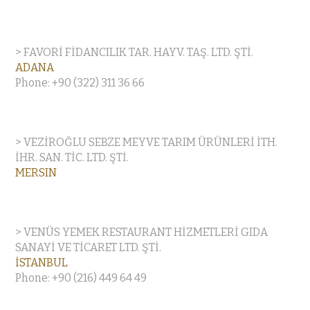
> FAVORİ FİDANCILIK TAR. HAYV. TAŞ. LTD. ŞTİ.
ADANA
Phone: +90 (322) 311 36 66
> VEZİROĞLU SEBZE MEYVE TARIM ÜRÜNLERİ İTH.
İHR. SAN. TİC. LTD. ŞTİ.
MERSIN
> VENÜS YEMEK RESTAURANT HİZMETLERİ GIDA
SANAYİ VE TİCARET LTD. ŞTİ.
İSTANBUL
Phone: +90 (216) 449 64 49