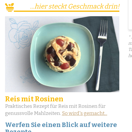
...hier steckt Geschmack drin!
*
m
T
h
Reis mit Rosinen
Praktisches Rezept für Reis mit Rosinen für
genussvolle Mahlzeiten.
So wird's gemacht...
Werfen Sie einen Blick auf weitere
Rezepte