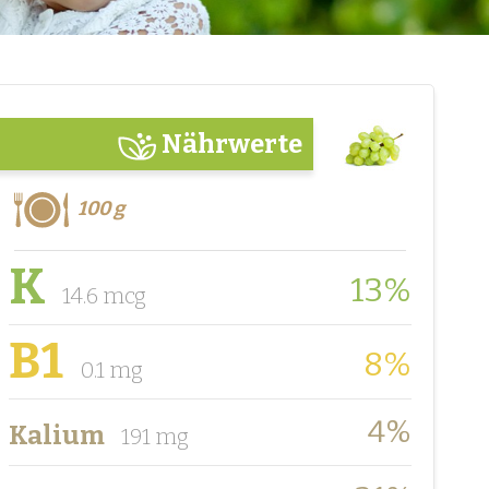
Nährwerte
100 g
K
13%
14.6 mcg
B1
8%
0.1 mg
4%
Kalium
191 mg