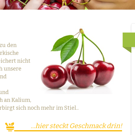
 zu den
rkische
ichert nicht
h unsere
und
 und
ch an Kalium,
irgt sich noch mehr im Stiel...
...hier steckt Geschmack drin!