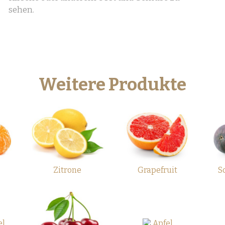
sehen.
Weitere Produkte
Zitrone
Grapefruit
S
el
Apfel