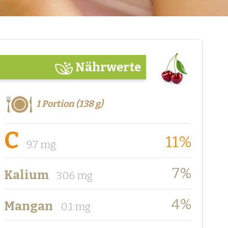
Nährwerte
1 Portion (138 g)
C
11%
9.7 mg
7%
Kalium
306 mg
4%
Mangan
0,1 mg