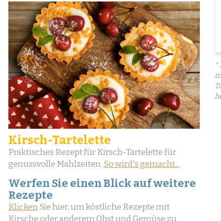
*
m
T
h
Kirsch-Tartelette
Praktisches Rezept für Kirsch-Tartelette für
genussvolle Mahlzeiten.
So wird's gemacht...
Werfen Sie einen Blick auf weitere
Rezepte
Klicken
Sie hier, um köstliche Rezepte mit
Kirsche oder anderem Obst und Gemüse zu