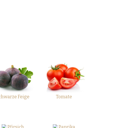
chwarze Feige
Tomate
Pfirsich
Paprika