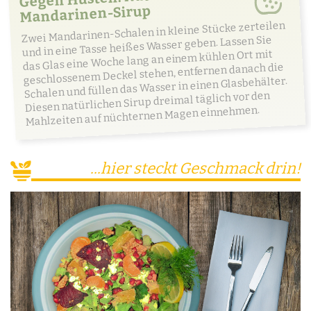
Mandarinen-Sirup
Zwei Mandarinen-Schalen in kleine Stücke zerteilen
und in eine Tasse heißes Wasser geben. Lassen Sie
das Glas eine Woche lang an einem kühlen Ort mit
geschlossenem Deckel stehen, entfernen danach die
Schalen und füllen das Wasser in einen Glasbehälter.
Diesen natürlichen Sirup dreimal täglich vor den
Mahlzeiten auf nüchternen Magen einnehmen.
...hier steckt Geschmack drin!