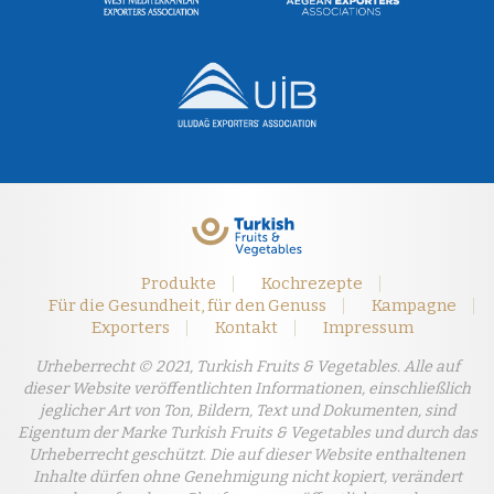
Produkte
Kochrezepte
Für die Gesundheit, für den Genuss
Kampagne
Exporters
Kontakt
Impressum
Urheberrecht © 2021, Turkish Fruits & Vegetables. Alle auf
dieser Website veröffentlichten Informationen, einschließlich
jeglicher Art von Ton, Bildern, Text und Dokumenten, sind
Eigentum der Marke Turkish Fruits & Vegetables und durch das
Urheberrecht geschützt. Die auf dieser Website enthaltenen
Inhalte dürfen ohne Genehmigung nicht kopiert, verändert