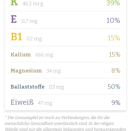
K
39%
46.2 mcg
E
10%
11,7 mg
B1
15%
0.2 mg
15%
Kalium
666 mg
8%
Magnesium
34 mg
50%
Ballaststoffe
113 mg
Eiweiß
9%
47 mg
* Die Granatapfel ist reich an Verbindungen, die für die
menschliche Gesundheit unerlässlich sind. In der obigen
Tabelle sind nur die allgemein bekannten und herausragenden