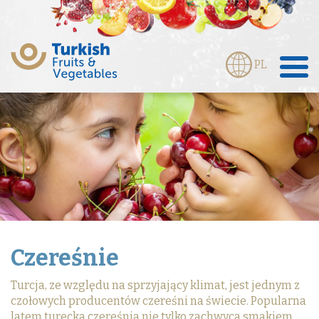
PL
Czereśnie
Turcja, ze względu na sprzyjający klimat, jest jednym z
czołowych producentów czereśni na świecie. Popularna
latem turecka czereśnia nie tylko zachwyca smakiem,