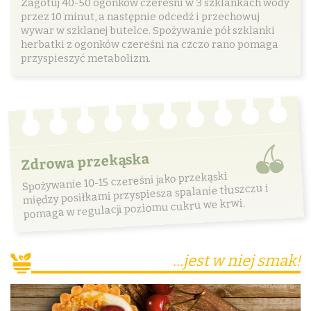
Zagotuj 40-50 ogonków czereśni w 3 szklankach wody
przez 10 minut, a następnie odcedź i przechowuj
wywar w szklanej butelce. Spożywanie pół szklanki
herbatki z ogonków czereśni na czczo rano pomaga
przyspieszyć metabolizm.
Zdrowa przekąska
Spożywanie 10-15 czereśni jako przekąski
między posiłkami przyspiesza spalanie tłuszczu i
pomaga w regulacji poziomu cukru we krwi.
...jest w niej smak!