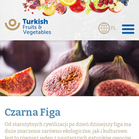
PL
Czarna Figa
Od starożytnych cywilizacji po dzień dzisiejszy figa ma
duże znaczenie zarówno ekologiczne, jak i kulturowe.
Jest to również jeden z najstarszych gatunków owoców